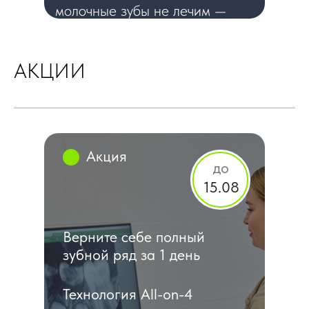
молочные зубы не лечим —
они важны для здоровья на
годы вперёд
АКЦИИ
Акция
Акция
Акция
до
15.08
Верните себе полный
зубной ряд за 1 день
Технология All-on-4